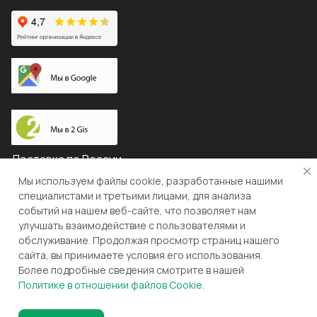
Доставка по России
Мы используем файлы cookie, разработанные нашими
специалистами и третьими лицами, для анализа
событий на нашем веб-сайте, что позволяет нам
© 2026 "ЛЕВША"
улучшать взаимодействие с пользователями и
обслуживание. Продолжая просмотр страниц нашего
Конфиденциальность
Оферта
сайта, вы принимаете условия его использования.
Более подробные сведения смотрите в нашей
Разработка и поддержка gianit.ru
Политике в отношении файлов Cookie
.