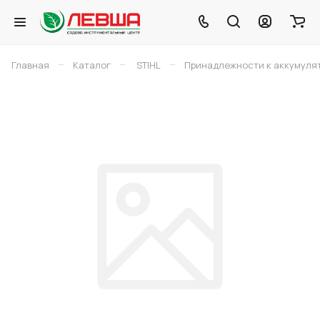
–
–
–
Главная
Каталог
STIHL
Принадлежности к аккумуля