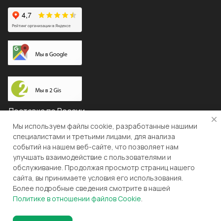
Доставка по России
Мы используем файлы cookie, разработанные нашими
специалистами и третьими лицами, для анализа
событий на нашем веб-сайте, что позволяет нам
© 2026 "ЛЕВША"
улучшать взаимодействие с пользователями и
обслуживание. Продолжая просмотр страниц нашего
Конфиденциальность
Оферта
сайта, вы принимаете условия его использования.
Более подробные сведения смотрите в нашей
Разработка и поддержка gianit.ru
Политике в отношении файлов Cookie
.