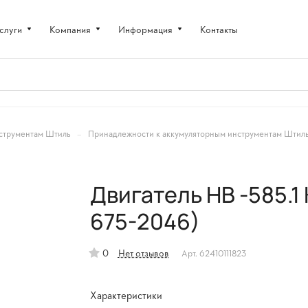
слуги
Компания
Информация
Контакты
–
струментам Штиль
Принадлежности к аккумуляторным инструментам Штил
Двигатель HB -585.1 
675-2046)
0
Нет отзывов
Арт.
62410111823
Характеристики