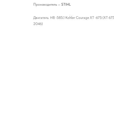
Производитель
—
STIHL
Двигатель HB -585.1 Kohler Courage XT -675 (XT 675
2046)