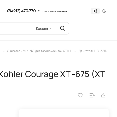
+7(4912) 470-770
Заказать звонок
Каталог
–
–
ь
Двигатели VIKING для газонокосилок STIHL
Двигатель HB -585.1
Kohler Courage XT -675 (XT