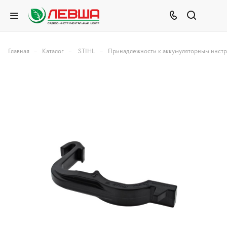
–
–
–
Главная
Каталог
STIHL
Принадлежности к аккумуляторным инст