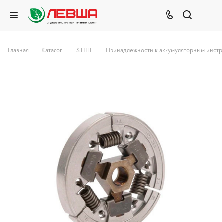
–
–
–
Главная
Каталог
STIHL
Принадлежности к аккумуляторным инст