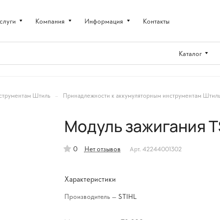
слуги
Компания
Информация
Контакты
Каталог
–
струментам Штиль
Принадлежности к аккумуляторным инструментам Штил
Модуль зажигания T
0
Нет отзывов
Арт.
42244001302
Характеристики
Производитель
—
STIHL