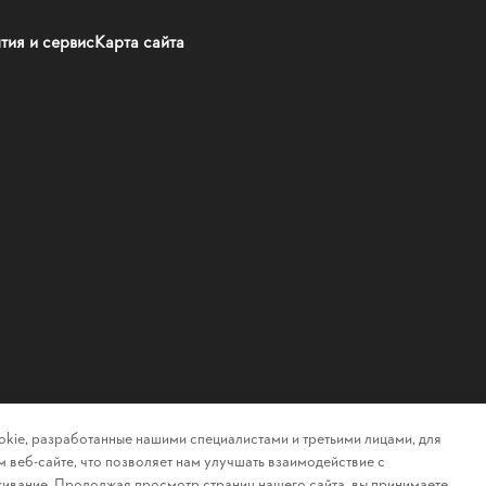
тия и сервис
Карта сайта
kie, разработанные нашими специалистами и третьими лицами, для
 веб-сайте, что позволяет нам улучшать взаимодействие с
ивание. Продолжая просмотр страниц нашего сайта, вы принимаете