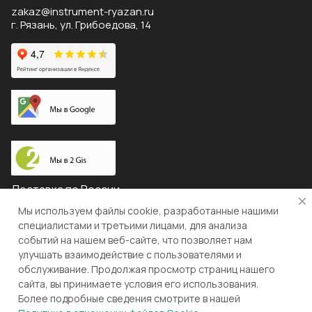
zakaz@instrument-ryazan.ru
г. Рязань, ул. Грибоедова, 14
Доставка по России
Мы используем файлы cookie, разработанные нашими
специалистами и третьими лицами, для анализа
событий на нашем веб-сайте, что позволяет нам
© 2026 "ЛЕВША"
улучшать взаимодействие с пользователями и
обслуживание. Продолжая просмотр страниц нашего
Конфиденциальность
Оферта
сайта, вы принимаете условия его использования.
Более подробные сведения смотрите в нашей
Разработка и поддержка gianit.ru