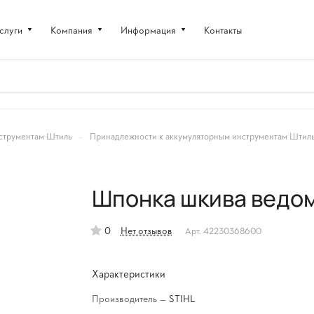
слуги
Компания
Информация
Контакты
–
струментам Штиль
Принадлежности к аккумуляторным инструментам Штил
Шпонка шкива ведом
0
Нет отзывов
Арт.
42230368600
Характеристики
Производитель
—
STIHL