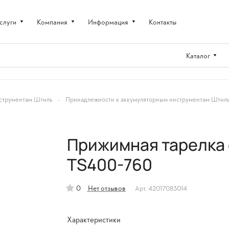
слуги
Компания
Информация
Контакты
Каталог
–
струментам Штиль
Принадлежности к аккумуляторным инструментам Штил
Прижимная тарелка 
TS400-760
0
Нет отзывов
Арт.
42017083014
Характеристики