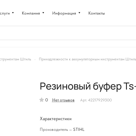
слуги
Компания
Информация
Контакты
–
струментам Штиль
Принадлежности к аккумуляторным инструментам Штил
Резиновый буфер Ts
0
Нет отзывов
Арт.
42217929300
Характеристики
Производитель
—
STIHL