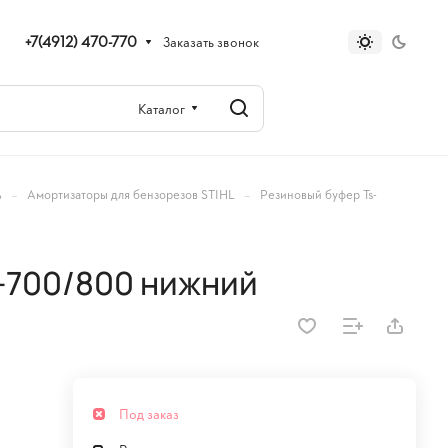
+7(4912) 470-770
Заказать звонок
Каталог
–
–
ь
Амортизаторы для бензорезов STIHL
Резиновый буфер Ts-
-700/800 нижний
Под заказ