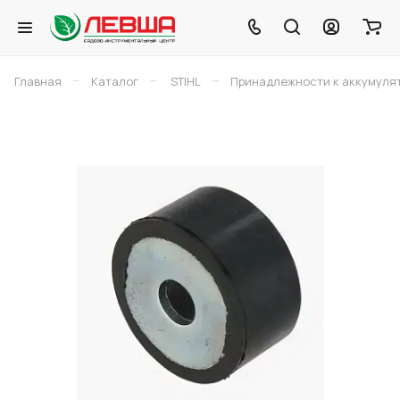
–
–
–
Главная
Каталог
STIHL
Принадлежности к аккумуля