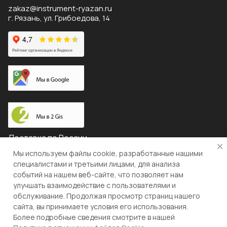
zakaz@instrument-ryazan.ru
г. Рязань, ул. Грибоедова, 14
Доставка по России
Мы используем файлы cookie, разработанные нашими
специалистами и третьими лицами, для анализа
событий на нашем веб-сайте, что позволяет нам
© 2026 "ЛЕВША"
улучшать взаимодействие с пользователями и
обслуживание. Продолжая просмотр страниц нашего
Конфиденциальность
Оферта
сайта, вы принимаете условия его использования.
Более подробные сведения смотрите в нашей
Разработка и поддержка gianit.ru