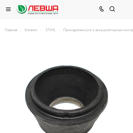
–
–
–
Главная
Каталог
STIHL
Принадлежности к аккумуляторным инст