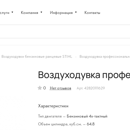
слуги
Компания
Информация
Контакты
–
Воздуходувки бензиновые ранцевые STIHL
Воздуходувка профессиональн
Воздуходувка проф
0
Нет отзывов
Арт.
42820111629
Характеристики
Тип двигателя
—
Бензиновый 4х-тактный
Объем цилиндра, куб.см.
—
64.8