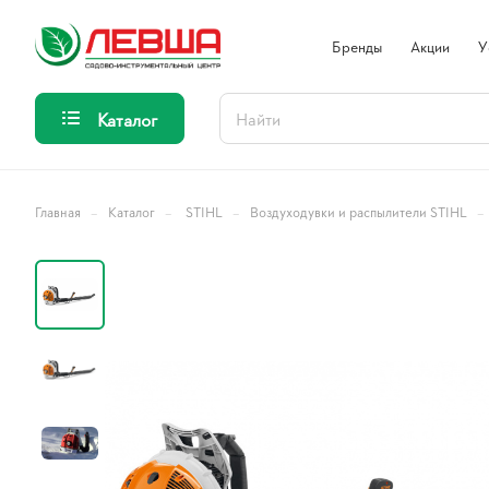
Бренды
Акции
У
Каталог
–
–
–
–
Главная
Каталог
STIHL
Воздуходувки и распылители STIHL