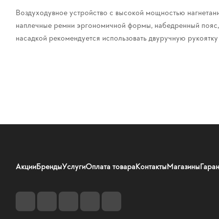
Воздуходувное устройство с высокой мощностью нагнетания
наплечные ремни эргономичной формы, набедренный пояс, ф
насадкой рекомендуется использовать двуручную рукоятку
Акции
Бренды
Услуги
Оплата товара
Контакты
Магазины
Гаран