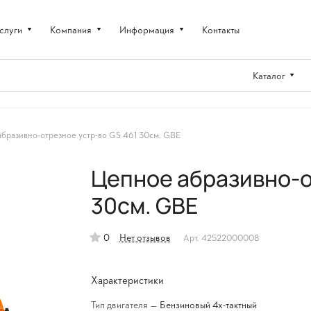
слуги
Компания
Информация
Контакты
Каталог
бразивно-отрезное устр-во GS 461 30см. GBE
Цепное абразивно-о
30см. GBE
0
Нет отзывов
Арт.
42522000008
Характеристики
Тип двигателя
—
Бензиновый 4х-тактный