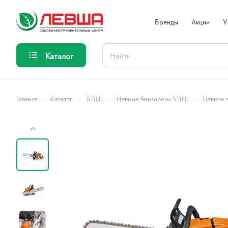
Бренды
Акции
У
Каталог
–
–
–
–
Главная
Каталог
STIHL
Цепные бензорезы STIHL
Цепное а