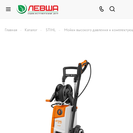
–
–
–
Главная
Каталог
STIHL
Мойки высокого давления и комплектую