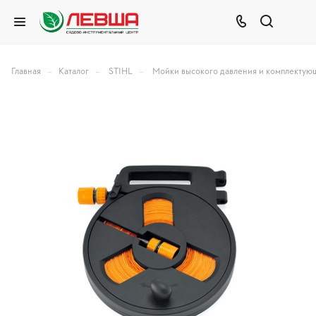
–
–
–
Главная
Каталог
STIHL
Мойки высокого давления и комплектую