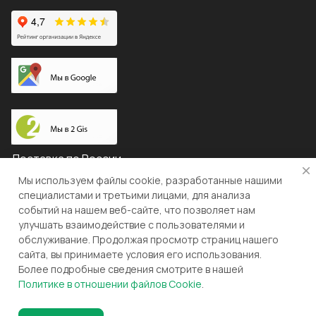
Доставка по России
Мы используем файлы cookie, разработанные нашими
специалистами и третьими лицами, для анализа
событий на нашем веб-сайте, что позволяет нам
© 2026 "ЛЕВША"
улучшать взаимодействие с пользователями и
обслуживание. Продолжая просмотр страниц нашего
Конфиденциальность
Оферта
сайта, вы принимаете условия его использования.
Более подробные сведения смотрите в нашей
Разработка и поддержка gianit.ru
Политике в отношении файлов Cookie
.