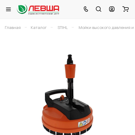
–
–
–
Главная
Каталог
STIHL
Мойки высокого давления и