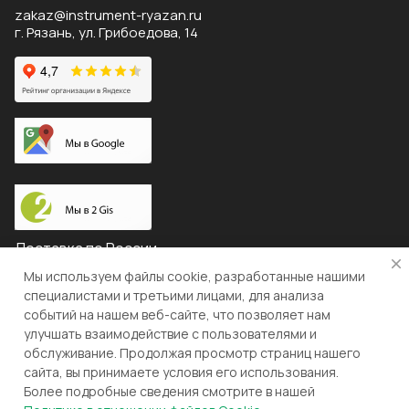
zakaz@instrument-ryazan.ru
г. Рязань, ул. Грибоедова, 14
Доставка по России
Мы используем файлы cookie, разработанные нашими
специалистами и третьими лицами, для анализа
событий на нашем веб-сайте, что позволяет нам
© 2026 "ЛЕВША"
улучшать взаимодействие с пользователями и
обслуживание. Продолжая просмотр страниц нашего
Конфиденциальность
Оферта
сайта, вы принимаете условия его использования.
Более подробные сведения смотрите в нашей
Разработка и поддержка gianit.ru