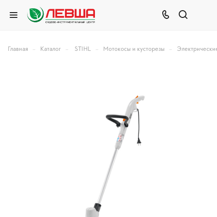
–
–
–
–
Главная
Каталог
STIHL
Мотокосы и кусторезы
Электрически