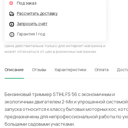
Под заказ
Рассчитать доставку
Запросить счёт
Гарантия 1 год
Цена действительна только для интернет-магазина и
может отличаться от цен в розничных магазинах
Описание
Отзывы
Характеристики
Оплата
Дост
Бензиновый триммер STIHL FS 56 с экономичным и
экологичным двигателем 2-Mix и упрощенной системой
запуска относится к классу бытовых моторных кос, кот
предназначены для непрофессиональной работы по ух
большими садовыми участками.