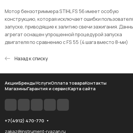
Мотор бензотриммера STIHL FS 56 имеет особую
конструкцию, которая исключает ошибки пользовател
запуске, приводящие к залитию свечи зажигания. Данн
агрегат оснащен упрощенной процедурой запуска
двигателя по сравнению с FS 55 (4 шага вместо 8-ми)
Назад к списку
Акции
Бренды
Услуги
Оплата товара
Контакты
Магазины
Гарантия и сервис
Карта сайта
+7(4912) 470-770
zakaz@instrument-ryazan.ru