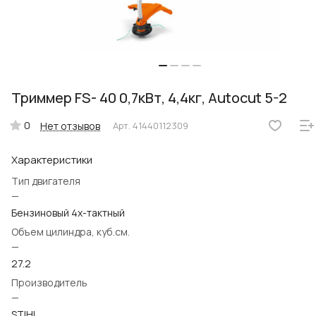
Триммер FS- 40 0,7кВт, 4,4кг, Аutocut 5-2
0
Нет отзывов
Арт.
41440112309
Характеристики
Тип двигателя
—
Бензиновый 4х-тактный
Объем цилиндра, куб.см.
—
27.2
Производитель
—
STIHL