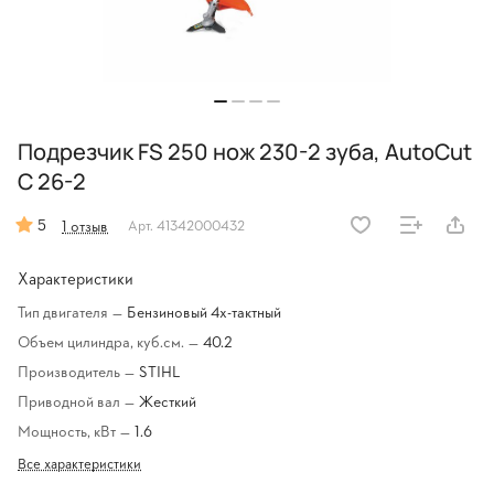
Подрезчик FS 250 нож 230-2 зуба, AutoCut
C 26-2
5
1 отзыв
Арт.
41342000432
Характеристики
Тип двигателя
—
Бензиновый 4х-тактный
Объем цилиндра, куб.см.
—
40.2
Производитель
—
STIHL
Приводной вал
—
Жесткий
Мощность, кВт
—
1.6
Все характеристики