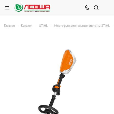
–
–
–
–
Главная
Каталог
STIHL
Многофункциональные системы STIHL