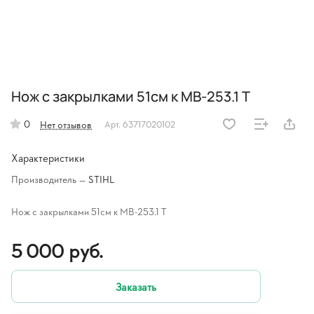
Нож с закрылками 51см к МВ-253.1 Т
0
Нет отзывов
Арт.
63717020102
Характеристики
Производитель
—
STIHL
Нож с закрылками 51см к МВ-253.1 Т
5 000 руб.
Заказать