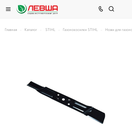
–
–
–
–
Главная
Каталог
STIHL
Газонокосилки STIHL
Ножи для газон