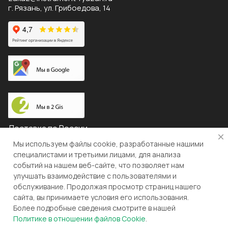
г. Рязань, ул. Грибоедова, 14
Доставка по России
Мы используем файлы cookie, разработанные нашими
специалистами и третьими лицами, для анализа
событий на нашем веб-сайте, что позволяет нам
© 2026 "ЛЕВША"
улучшать взаимодействие с пользователями и
обслуживание. Продолжая просмотр страниц нашего
Конфиденциальность
Оферта
сайта, вы принимаете условия его использования.
Более подробные сведения смотрите в нашей
Разработка и поддержка gianit.ru
Политике в отношении файлов Cookie
.