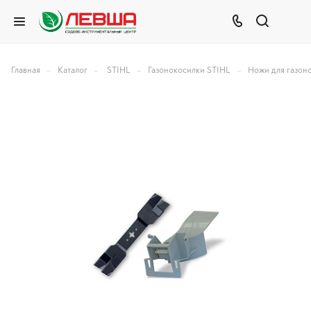
–
–
–
–
Главная
Каталог
STIHL
Газонокосилки STIHL
Ножи для газон