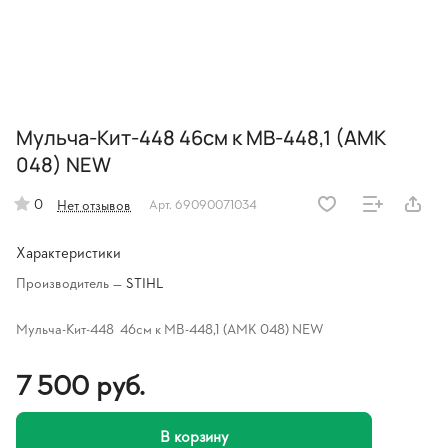
Мульча-Кит-448 46см к MB-448,1 (AMK
048) NEW
0
Нет отзывов
Арт.
69090071034
Характеристики
Производитель
—
STIHL
Мульча-Кит-448 46см к MB-448,1 (AMK 048) NEW
7 500 руб.
В корзину