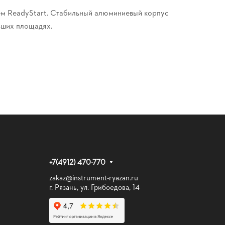
ем ReadyStart. Стабильный алюминиевый корпус
ьших площадях.
+7(4912) 470-770
zakaz@instrument-ryazan.ru
г. Рязань, ул. Грибоедова, 14