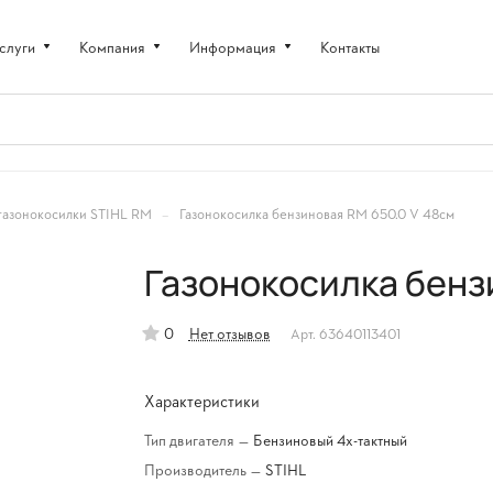
слуги
Компания
Информация
Контакты
–
газонокосилки STIHL RM
Газонокосилка бензиновая RM 650.0 V 48см
Газонокосилка бенз
0
Нет отзывов
Арт.
63640113401
Характеристики
Тип двигателя
—
Бензиновый 4х-тактный
Производитель
—
STIHL