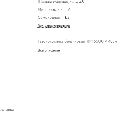
Ширина кошения, см
—
48
Мощность, л.с.
—
6
Самоходная
—
Да
Все характеристики
Газонокосилка бензиновая RM 650.0 V 48см
Все описание
оставка