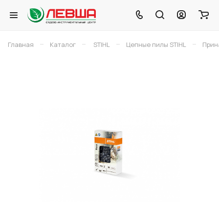
–
–
–
–
Главная
Каталог
STIHL
Цепные пилы STIHL
Прин