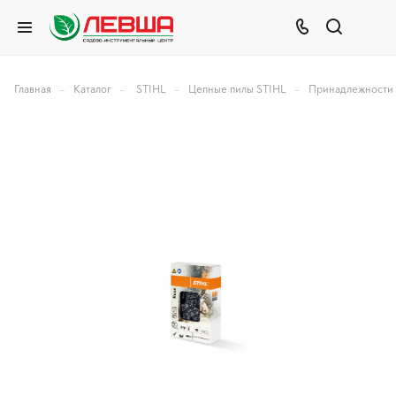
–
–
–
–
Главная
Каталог
STIHL
Цепные пилы STIHL
Принадлежности 