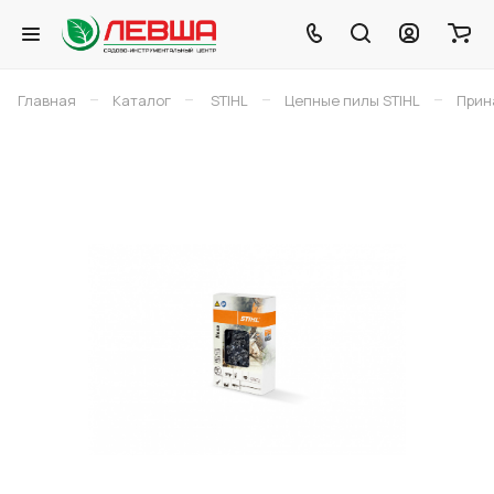
–
–
–
–
Главная
Каталог
STIHL
Цепные пилы STIHL
Прин