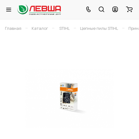
–
–
–
–
Главная
Каталог
STIHL
Цепные пилы STIHL
Прин