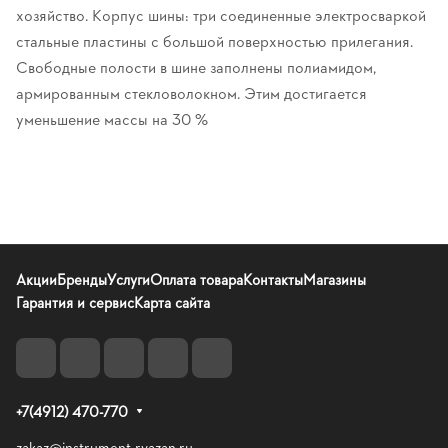
хозяйство. Корпус шины: три соединенные электросваркой
стальные пластины с большой поверхностью прилегания.
Свободные полости в шине заполнены полиамидом,
армированным стекловолокном. Этим достигается
уменьшение массы на 30 %
Акции
Бренды
Услуги
Оплата товара
Контакты
Магазины
Гарантия и сервис
Карта сайта
+7(4912) 470-770
zakaz@instrument-ryazan.ru