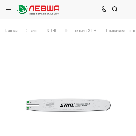
–
–
–
–
Главная
Каталог
STIHL
Цепные пилы STIHL
Принадлежности 