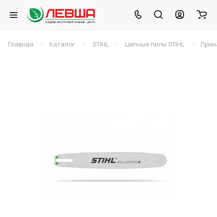
–
–
–
–
Главная
Каталог
STIHL
Цепные пилы STIHL
Прин