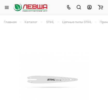
–
–
–
–
Главная
Каталог
STIHL
Цепные пилы STIHL
Прин