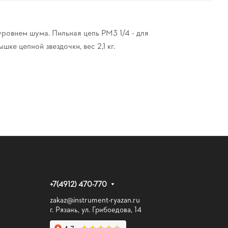
ровнем шума. Пильная цепь PM3 1/4 - для
ке цепной звездочки, вес 2,1 кг.
+7(4912) 470-770
zakaz@instrument-ryazan.ru
г. Рязань, ул. Грибоедова, 14