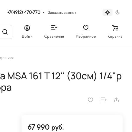
+7(4912) 470-770
Заказать звонок
Войти
Сравнение
Избранное
Корзина
мулятора
 MSA 161 T 12" (30см) 1/4"p
ора
67 990 руб.