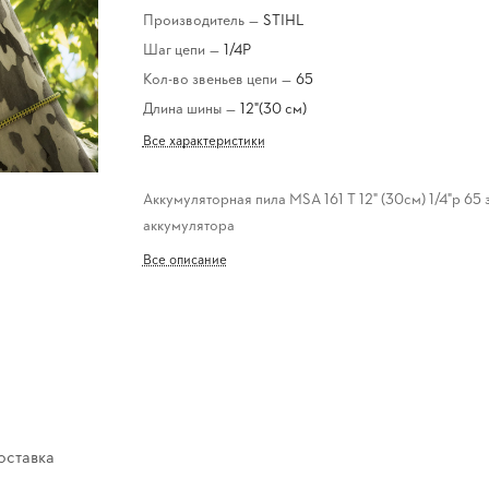
Производитель
—
STIHL
Шаг цепи
—
1/4Р
Кол-во звеньев цепи
—
65
Длина шины
—
12"(30 см)
Все характеристики
Аккумуляторная пила MSA 161 T 12" (30см) 1/4"p 65 
аккумулятора
Все описание
оставка