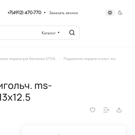
+7(4912) 470-770
Заказать звонок
Каталог
–
атые поршня для бензопил STIHL
Подшипник поршня игольч. ms-
гольч. ms-
13x12.5