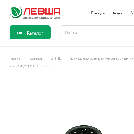
Бренды
Акции
У
Каталог
–
–
–
Главная
Каталог
STIHL
Принадлежности к аккумуляторным ин
230,250,270,280 10x13x12.5