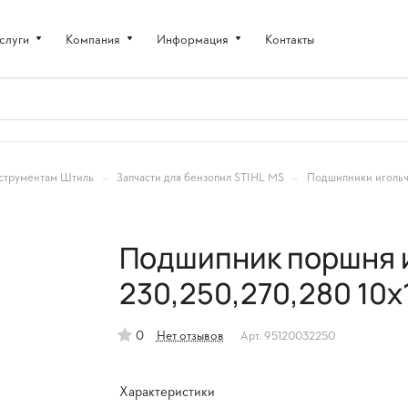
слуги
Компания
Информация
Контакты
–
–
струментам Штиль
Запчасти для бензопил STIHL MS
Подшипники игольч
Подшипник поршня и
230,250,270,280 10x
0
Нет отзывов
Арт.
95120032250
Характеристики