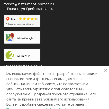
zakaz@instrument-ryazan.ru
г. Рязань, ул. Грибоедова, 14
Доставка по России
Мы используем файлы cookie, разработанные нашими
специалистами и третьими лицами, для анализа
событий на нашем веб-сайте, что позволяет нам
© 2026 "ЛЕВША"
улучшать взаимодействие с пользователями и
обслуживание. Продолжая просмотр страниц нашего
Конфиденциальность
Оферта
сайта, вы принимаете условия его использования.
Более подробные сведения смотрите в нашей
Разработка и поддержка gianit.ru