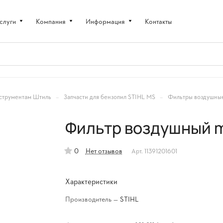
слуги
Компания
Информация
Контакты
–
–
струментам Штиль
Запчасти для бензопил STIHL MS
Фильтры воздушные
Фильтр воздушный ms
0
Нет отзывов
Арт.
11391201601
Характеристики
Производитель
—
STIHL