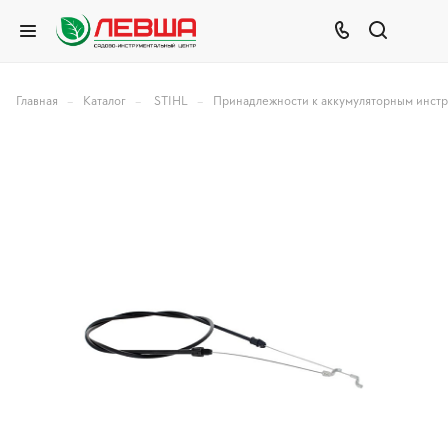
–
–
–
Главная
Каталог
STIHL
Принадлежности к аккумуляторным инст