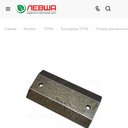
–
–
–
–
Главная
Каталог
STIHL
Бензорезы STIHL
Лезвие для шнека в