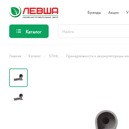
Бренды
Акции
У
Каталог
–
–
–
Главная
Каталог
STIHL
Принадлежности к аккумуляторным ин