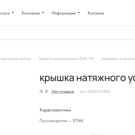
слуги
Компания
Информация
Контакты
–
–
струментам Штиль
Запчасти для бензопил STIHL MS
Натяжные устройств
крышка натяжного ус
0
Нет отзывов
Арт.
11236642205
Характеристики
Производитель
—
STIHL