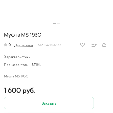
Mуфта MS 193C
0
Нет отзывов
Арт.
11371602001
Характеристики
Производитель
—
STIHL
Mуфта MS 193C
1 600 руб.
Заказать