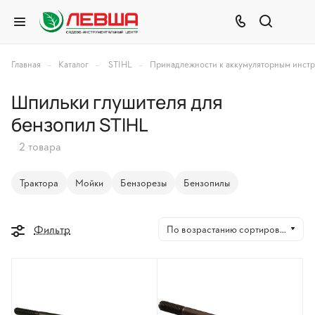
–
–
–
Главная
Каталог
STIHL
Принадлежности к аккумуляторным инст
Шпильки глушителя для
бензопил STIHL
2 товара
Трактора
Мойки
Бензорезы
Бензопилы
Фильтр
По возрастанию сортировки