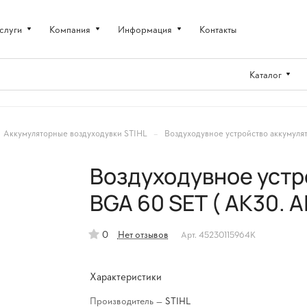
слуги
Компания
Информация
Контакты
Каталог
–
Аккумуляторные воздуходувки STIHL
Воздуходувное устройство аккумулят
Воздуходувное устр
BGA 60 SET ( AK30. AL
0
Нет отзывов
Арт.
45230115964K
Характеристики
Производитель
—
STIHL