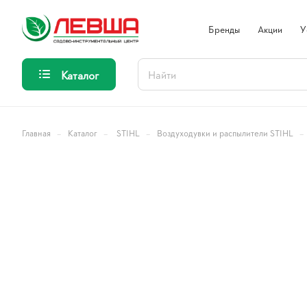
Бренды
Акции
У
Каталог
–
–
–
–
Главная
Каталог
STIHL
Воздуходувки и распылители STIHL