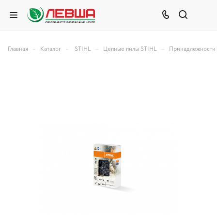
–
–
–
–
Главная
Каталог
STIHL
Цепные пилы STIHL
Принадлежности 