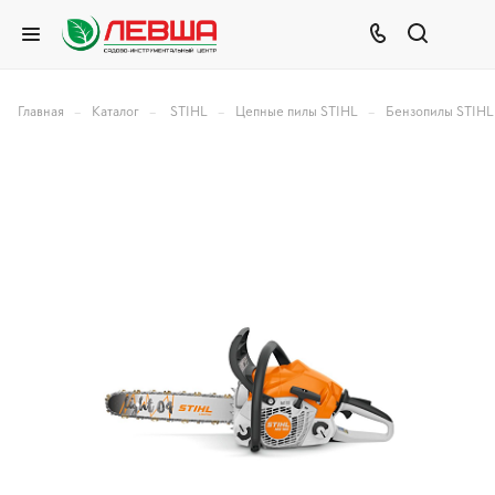
–
–
–
–
Главная
Каталог
STIHL
Цепные пилы STIHL
Бензопилы STIHL