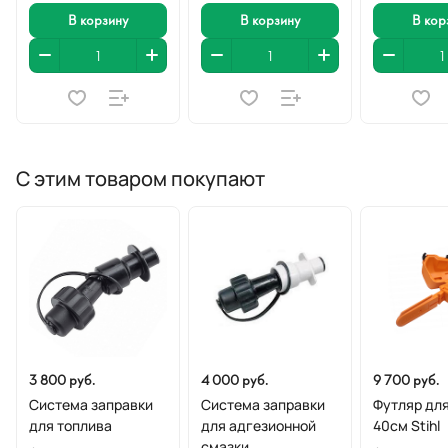
В корзину
В корзину
В кор
С этим товаром покупают
3 800 руб.
4 000 руб.
9 700 руб.
Система заправки
Система заправки
Футляр дл
для топлива
для адгезионной
40см Stihl
смазки