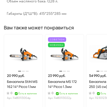
Объем масляного бака: 0,28 л.
Габариты (Д*Ш*В): 415*255*285 мм
Вам также может понравиться
СОВЕТУЕМ
НОВИНКА
20 990 руб.
23 990 руб.
54 990 руб.
Бензопила Stihl MS
Бензопила MS 172
Бензопила
162 14* Picco 1.1мм
14* Picco 1.3мм
250 (45 см)
0
0
0
Есть в наличии
Есть в наличии
Есть
Арт.
11480113004р
Арт.
11480113022р
Арт.
1123012