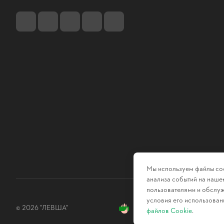
Мы используем файлы coo
анализа событий на нашем
пользователями и обслуж
условия его использован
© 2026 "ЛЕВША"
файлов Cookie
.