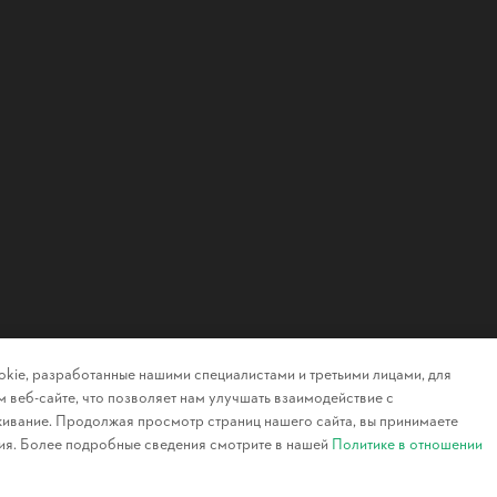
kie, разработанные нашими специалистами и третьими лицами, для
 веб-сайте, что позволяет нам улучшать взаимодействие с
ивание. Продолжая просмотр страниц нашего сайта, вы принимаете
ия. Более подробные сведения смотрите в нашей
Политике в отношении
Конфиденциа