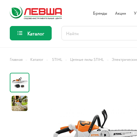
Бренды
Акции
У
Каталог
–
–
–
–
Главная
Каталог
STIHL
Цепные пилы STIHL
Электрически