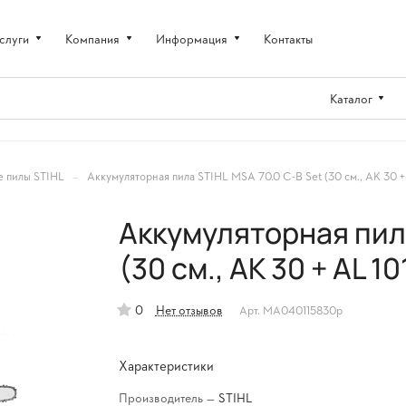
слуги
Компания
Информация
Контакты
Каталог
–
е пилы STIHL
Аккумуляторная пила STIHL MSA 70.0 C-B Set (30 см., AK 30 + 
Аккумуляторная пила
(30 см., AK 30 + AL 10
0
Нет отзывов
Арт.
MA040115830р
Характеристики
Производитель
—
STIHL