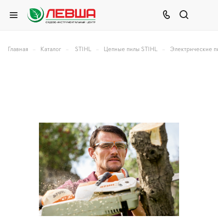
–
–
–
–
Главная
Каталог
STIHL
Цепные пилы STIHL
Электрические п