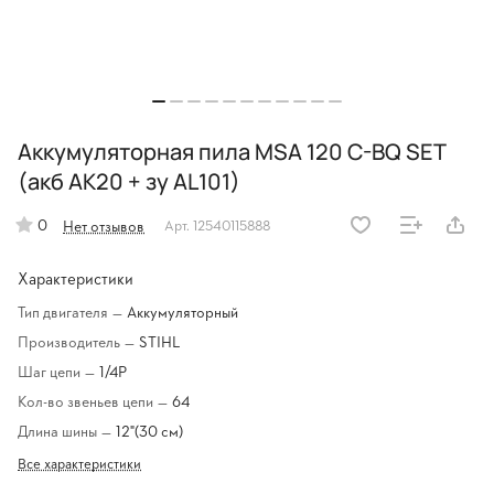
Аккумуляторная пила MSA 120 C-BQ SET
(акб АК20 + зу AL101)
0
Нет отзывов
Арт.
12540115888
Характеристики
Тип двигателя
—
Аккумуляторный
Производитель
—
STIHL
Шаг цепи
—
1/4Р
Кол-во звеньев цепи
—
64
Длина шины
—
12"(30 см)
Все характеристики